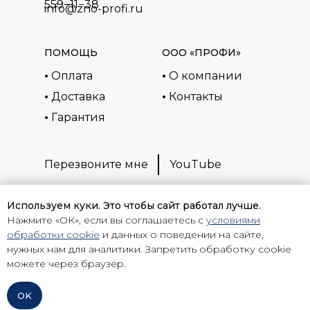
559−11−38
info@zno-profi.ru
ПОМОЩЬ
ООО «ПРОФИ»
•
Оплата
•
О компании
•
Доставка
•
Контакты
•
Гарантия
Перезвоните мне
YouTube
Используем куки. Это чтобы сайт работал лучше.
Политика
Нажмите «ОК», если вы соглашаетесь с
условиями
конфиденциальности
Оферта
обработки cookie
и данных о поведении на сайте,
нужных нам для аналитики. Запретить обработку cookie
можете через браузер.
zno-profi.ru 2016 -2026
OK