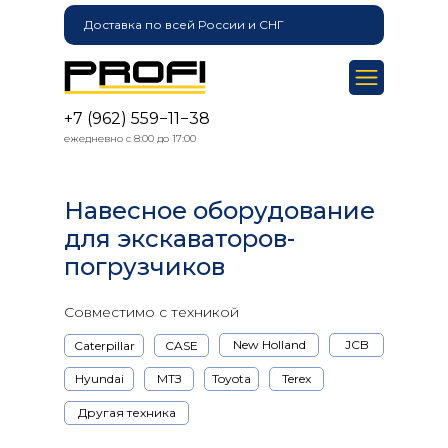
Доставка по всей России и СНГ
+7 (962) 559−11−38
ежедневно с 8:00 до 17:00
Навесное оборудование
для экскаваторов-
погрузчиков
Совместимо с техникой
New Holland
JCB
Caterpillar
CASE
Hyundai
МТЗ
Toyota
Terex
Другая техника