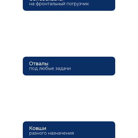
на фронтальный погрузчик
Отвалы
под любые задачи
Ковши
разного назначения