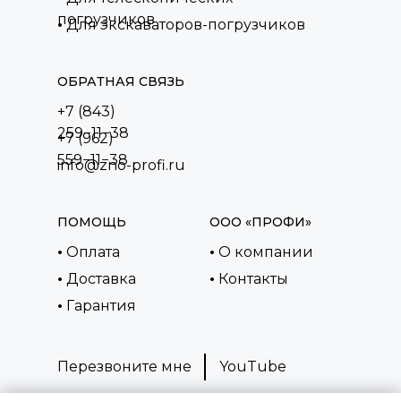
погрузчиков
•
Для экскаваторов-погрузчиков
ОБРАТНАЯ СВЯЗЬ
+7 (843)
259−11−38
+7 (962)
559−11−38
info@zno-profi.ru
ПОМОЩЬ
ООО «ПРОФИ»
•
Оплата
•
О компании
•
Доставка
•
Контакты
•
Гарантия
Перезвоните мне
YouTube