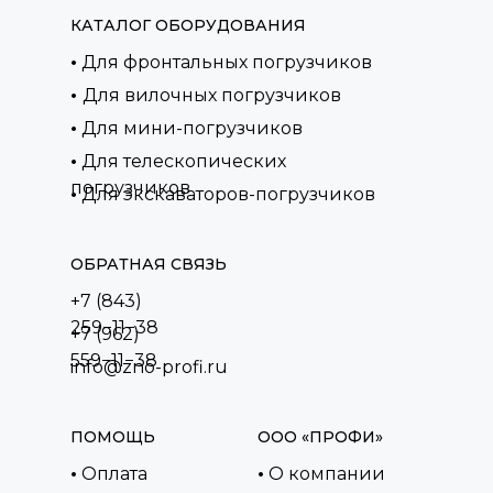
КАТАЛОГ ОБОРУДОВАНИЯ
•
Для фронтальных погрузчиков
•
Для вилочных погрузчиков
•
Для мини-погрузчиков
•
Для телескопических
погрузчиков
•
Для экскаваторов-погрузчиков
ОБРАТНАЯ СВЯЗЬ
+7 (843)
259−11−38
+7 (962)
559−11−38
info@zno-profi.ru
ПОМОЩЬ
ООО «ПРОФИ»
•
Оплата
•
О компании